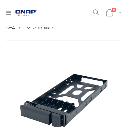
商品
0
ナ
カート
ビ
を
TRAY-25-NK-BLK05
呼
ぶ
Skip
to
the
end
of
the
images
gallery