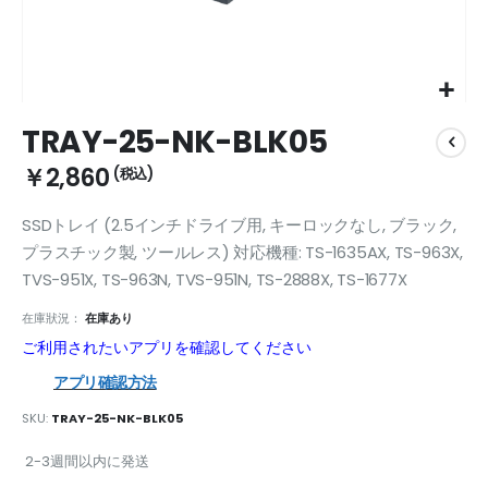
Skip
TRAY-25-NK-BLK05
to
the
￥2,860
beginning
of
SSDトレイ (2.5インチドライブ用, キーロックなし, ブラック,
the
images
プラスチック製, ツールレス) 対応機種: TS-1635AX, TS-963X,
gallery
TVS-951X, TS-963N, TVS-951N, TS-2888X, TS-1677X
在庫狀況：
在庫あり
ご利用されたいアプリを確認してください
アプリ確認方法
SKU
TRAY-25-NK-BLK05
2-3週間以内に発送