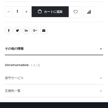
カートに追加
その他の情報
そ
いいえ
の
他
保守サービス
の
情
報
互換性一覧