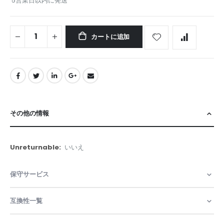
5営業日以内に発送
カートに追加
その他の情報
そ
いいえ
の
他
保守サービス
の
情
報
互換性一覧