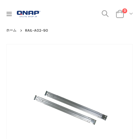
商品
0
ナ
カート
ビ
を
RAIL-A02-90
呼
ぶ
Skip
to
the
end
of
the
images
gallery