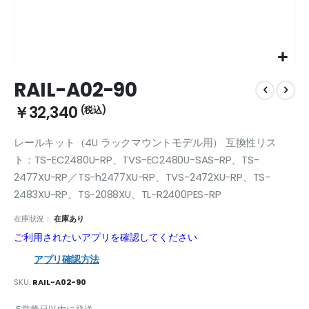
Skip
RAIL-A02-90
to
the
￥32,340
beginning
of
レールキット（4U ラックマウントモデル用） 互換性リス
the
images
ト：TS-EC2480U-RP、TVS-EC2480U-SAS-RP、TS-
gallery
2477XU-RP／TS-h2477XU-RP、TVS-2472XU-RP、TS-
2483XU-RP、TS-2088XU、TL-R2400PES-RP
在庫狀況：
在庫あり
ご利用されたいアプリを確認してください
アプリ確認方法
SKU
RAIL-A02-90