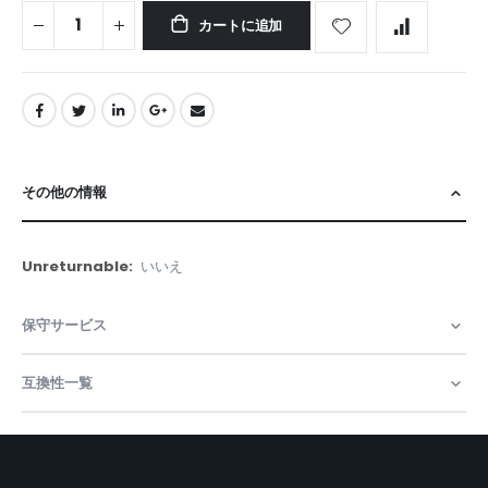
カートに追加
その他の情報
そ
いいえ
の
他
保守サービス
の
情
報
互換性一覧