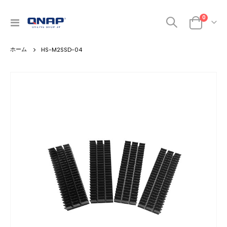
商品
0
ナ
カート
ビ
を
HS-M2SSD-04
呼
ぶ
Skip
to
the
end
of
the
images
gallery