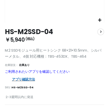
Skip
HS-M2SSD-04
to
the
￥5,940
beginning
of
M.2 SSDモジュール用ヒートシンク 68×21×10.5mm、シルバ
the
images
ーメタル、4個 対応機種：TBS-453DX、TBS-464
gallery
在庫狀況：
在庫あり
ご利用されたいアプリを確認してください
アプリ確認方法
SKU
HS-M2SSD-04
2-3週間以内に発送