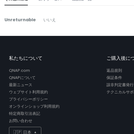
the
beginning
of
そ
Unreturnable
いいえ
the
の
images
他
gallery
の
情
報
私たちについて
ご購入後に
QNAP.com
返品規則
QNAPについて
保証条件
最新ニュース
該非判定書発行
ウェブサイト利用規約
テクニカルサポ
プライバシーポリシー
オンラインショップ利用規約
特定商取引法表記
お問い合わせ
🇯🇵 日本
▲