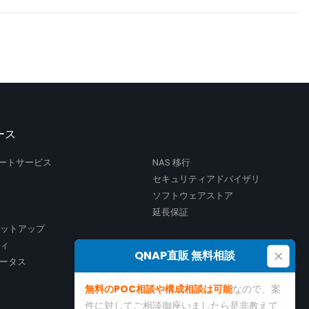
ース
サポートサービス
NAS 移行
セキュリティアドバイザリ
ソフトウェアストア
延長保証
セットアップ
ティ
×
QNAP直販 無料相談
ータス
無料のPOC相談や構成相談は可能
なので、案
件に対してご相談御座いましたら是非教えて