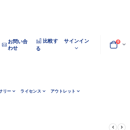
比較す
サインイン
お問い合
商品
0
わせ
変
カート
る
更
サリー
ライセンス
アウトレット