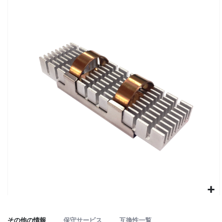
to
the
end
of
the
images
gallery
Skip
to
その他の情報
保守サービス
互換性一覧