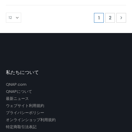
ペ
ページを読んで
ページ
ペー
次
1
2
ー
ジ
私たちについて
QNAP.com
QNAPについて
最新ニュース
ウェブサイト利用規約
プライバシーポリシー
オンラインショップ利用規約
特定商取引法表記