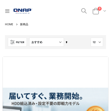
0
ナ
カート
ビ
を
新商品
呼
ぶ
降
FILTER
順