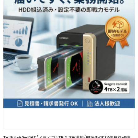
T-264-8G-IR8T/ドライブ4TB X 2枚搭載/即稼働OK/3年無料修理保証