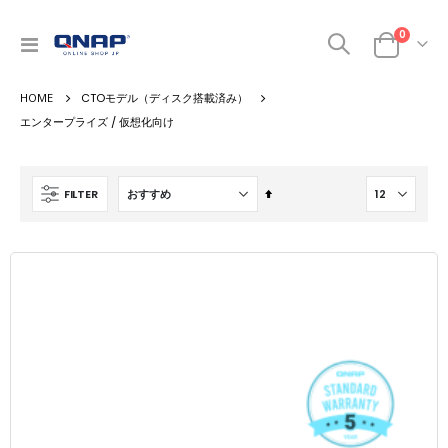
商品
0
ナ
カート
ビ
を
CTOモデル（ディスク搭載済み）
呼
ぶ
エンタープライズ / 仮想化向け
降
FILTER
順