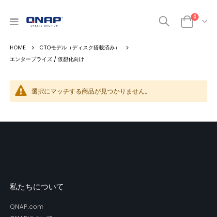
商品
0
ナ
カート
ビ
を
CTOモデル（ディスク搭載済み）
呼
ぶ
エンタープライズ / 仮想化向け
選択にマッチする商品が見つかりません。
私たちについて
QNAP.com