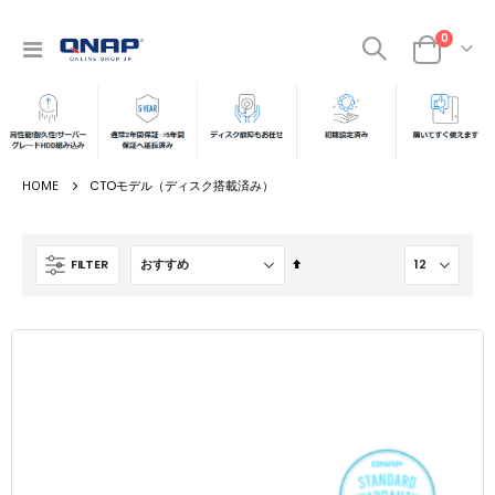
商品
0
ナ
カート
ビ
を
呼
ぶ
CTOモデル（ディスク搭載済み）
降
FILTER
順