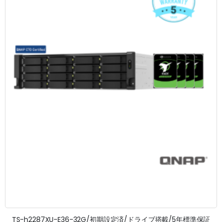
TS-h2287XU-E36-32G/初期設定済/ドライブ搭載/5年標準保証