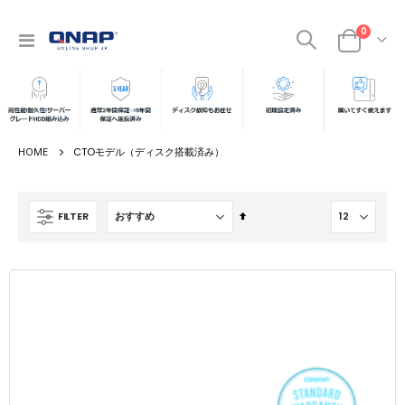
商品
0
ナ
カート
ビ
を
呼
ぶ
CTOモデル（ディスク搭載済み）
降
FILTER
順