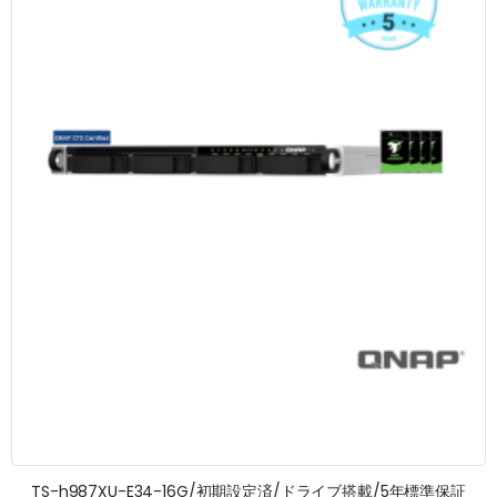
TS-h987XU-E34-16G/初期設定済/ドライブ搭載/5年標準保証