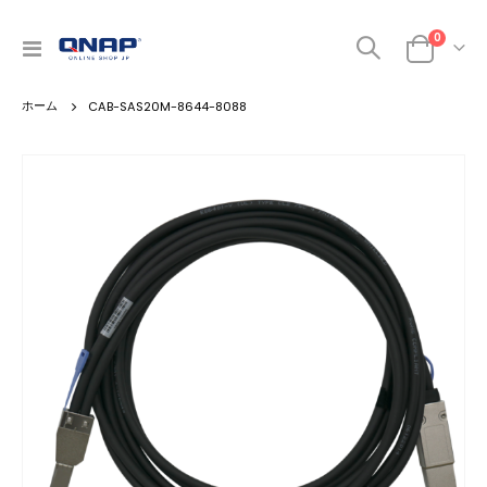
商品
0
ナ
カート
ビ
を
CAB-SAS20M-8644-8088
呼
ぶ
Skip
to
the
end
of
the
images
gallery