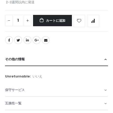
2-3週間以内に発送
カートに追加
その他の情報
そ
いいえ
の
他
保守サービス
の
情
報
互換性一覧