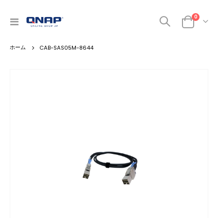
商品
0
ナ
カート
ビ
を
CAB-SAS05M-8644
呼
ぶ
Skip
to
the
end
of
the
images
gallery