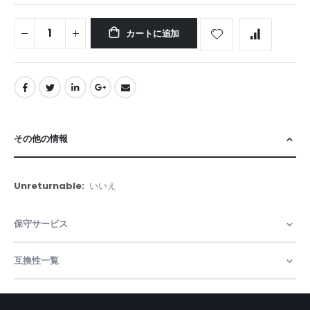
カートに追加
その他の情報
そ
いいえ
の
他
保守サービス
の
情
報
互換性一覧