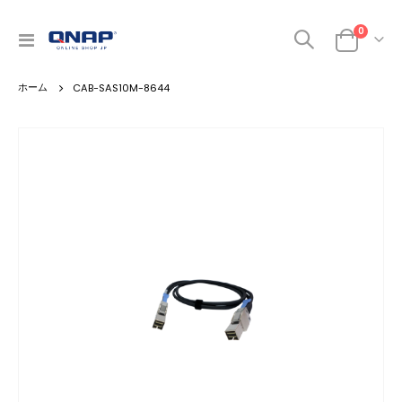
商品
0
ナ
カート
ビ
を
CAB-SAS10M-8644
呼
ぶ
Skip
to
the
end
of
the
images
gallery