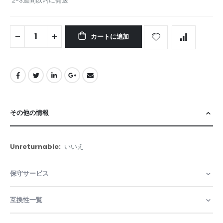
2-3週間以内に発送
カートに追加
その他の情報
そ
いいえ
の
他
保守サービス
の
情
報
互換性一覧