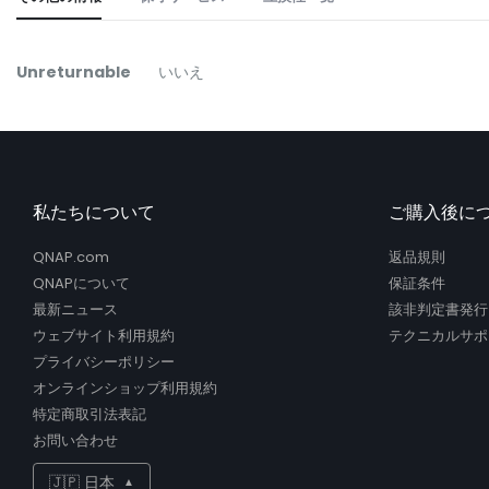
the
beginning
of
そ
Unreturnable
いいえ
the
の
images
他
gallery
の
情
報
私たちについて
ご購入後に
QNAP.com
返品規則
QNAPについて
保証条件
最新ニュース
該非判定書発行
ウェブサイト利用規約
テクニカルサポ
プライバシーポリシー
オンラインショップ利用規約
特定商取引法表記
お問い合わせ
🇯🇵 日本
▲