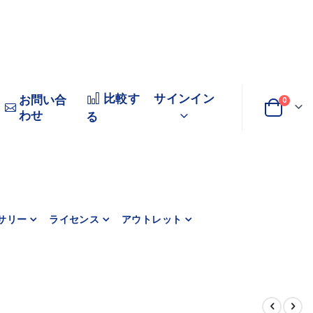
比較す
サインイン
お問い合
0
わせ
変
カート
る
更
サリー
ライセンス
アウトレット