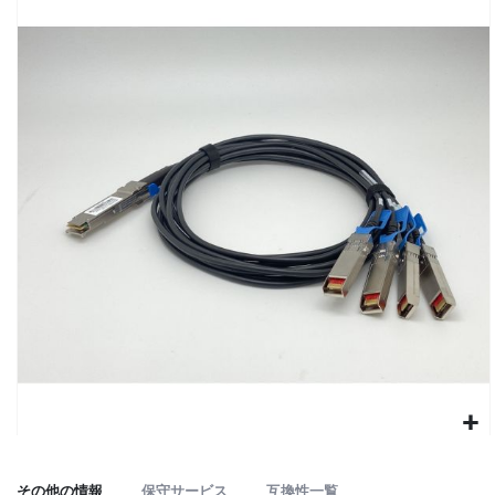
to
the
end
of
the
images
gallery
Skip
to
その他の情報
保守サービス
互換性一覧