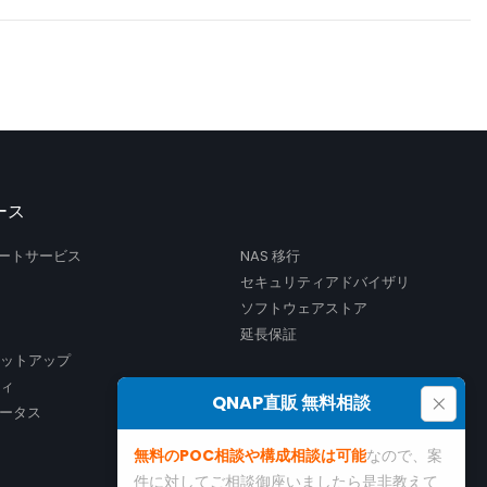
ース
サポートサービス
NAS 移行
セキュリティアドバイザリ
ソフトウェアストア
延長保証
セットアップ
ティ
×
QNAP直販 無料相談
ータス
無料のPOC相談や構成相談は可能
なので、案
件に対してご相談御座いましたら是非教えて