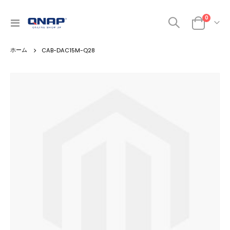
商品
0
ナ
カート
ビ
を
CAB-DAC15M-Q28
呼
ぶ
Skip
to
the
end
of
the
images
gallery