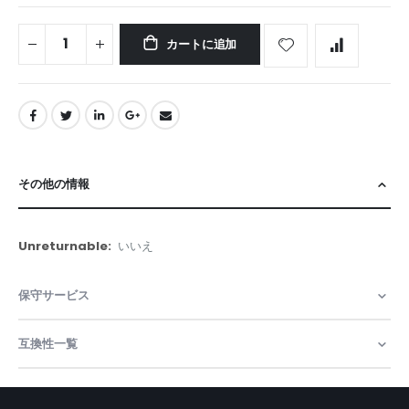
カートに追加
その他の情報
そ
いいえ
の
他
保守サービス
の
情
報
互換性一覧