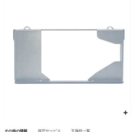
to
the
end
of
the
images
gallery
Skip
to
その他の情報
保守サービス
互換性一覧