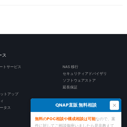
ース
サポートサービス
NAS 移行
セキュリティアドバイザリ
ソフトウェアストア
延長保証
セットアップ
ティ
×
QNAP直販 無料相談
ータス
無料のPOC相談や構成相談は可能
なので、案
件に対してご相談御座いましたら是非教えて