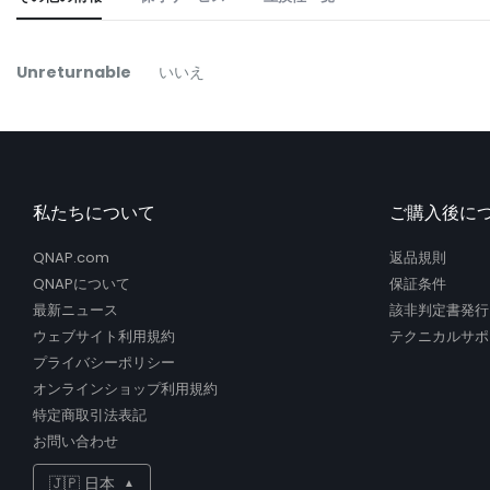
the
beginning
of
そ
Unreturnable
いいえ
the
の
images
他
gallery
の
情
報
私たちについて
ご購入後に
QNAP.com
返品規則
QNAPについて
保証条件
最新ニュース
該非判定書発行
ウェブサイト利用規約
テクニカルサポ
プライバシーポリシー
オンラインショップ利用規約
特定商取引法表記
お問い合わせ
🇯🇵 日本
▲