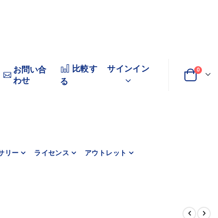
比較す
サインイン
お問い合
0
わせ
変
カート
る
更
サリー
ライセンス
アウトレット