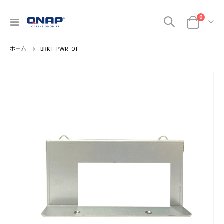
商品
0
ナ
カート
ビ
を
BRKT-PWR-01
呼
ぶ
Skip
to
the
end
of
the
images
gallery