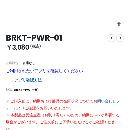
Skip
BRKT-PWR-01
to
the
￥3,080
beginning
of
the
在庫狀況：
在庫なし
images
ご利用されたいアプリを確認してください
gallery
アプリ確認方法
SKU
BRKT-PWR-01
※ ご購入前に、納期および部品の在庫状況についてお
問い合わせフ
ォーム
よりご確認をお願いいたします。
※ 本製品は受注生産（お取り寄せ）のため、納期に1～2か月要する
場合がございます。ご注文前にご了承いただけるかご確認くださ
い。