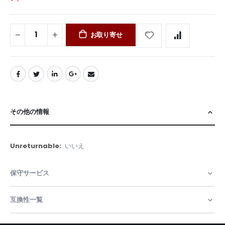
お取り寄せ
その他の情報
そ
いいえ
の
他
保守サービス
の
情
報
互換性一覧