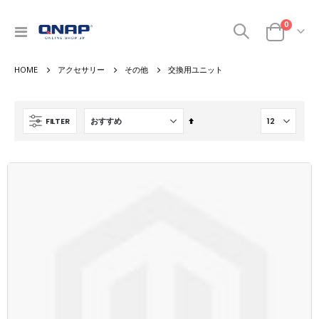
商品
0
ナ
カート
ビ
を
アクセサリー
その他
交換用ユニット
呼
ぶ
降
FILTER
順