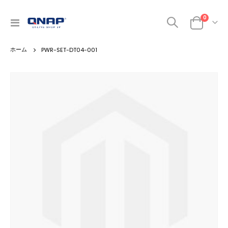
商品
0
ナ
カート
ビ
を
PWR-SET-DT04-001
呼
ぶ
Skip
to
the
end
of
the
images
gallery