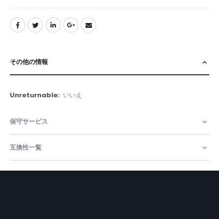
その他の情報
そ
いいえ
の
他
保守サービス
の
情
報
互換性一覧