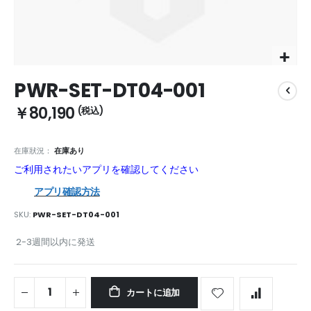
Skip
PWR-SET-DT04-001
to
the
￥80,190
beginning
of
the
在庫狀況：
在庫あり
images
ご利用されたいアプリを確認してください
gallery
アプリ確認方法
SKU
PWR-SET-DT04-001
2-3週間以内に発送
カートに追加