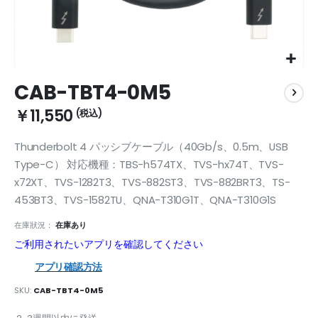
Skip
CAB-TBT4-0M5
to
the
￥11,550
beginning
of
Thunderbolt 4 パッシブケーブル（40Gb/s、0.5m、USB
the
images
Type-C） 対応機種：TBS-h574TX、TVS-hx74T、TVS-
gallery
x72XT、TVS-1282T3、TVS-882ST3、TVS-882BRT3、TS-
453BT3、TVS-1582TU、QNA-T310G1T、QNA-T310G1S
在庫狀況：
在庫あり
ご利用されたいアプリを確認してください
アプリ確認方法
SKU
CAB-TBT4-0M5