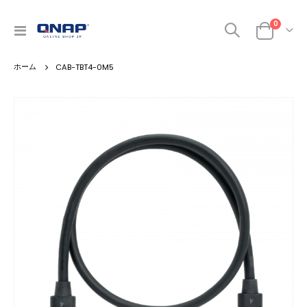
0
ナ
カート
ビ
を
CAB-TBT4-0M5
呼
ぶ
Skip
to
the
end
of
the
images
gallery