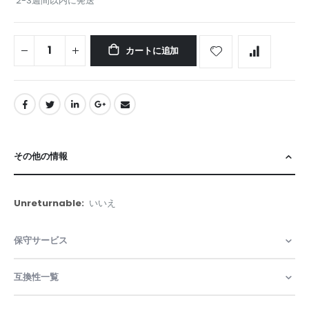
2-3週間以内に発送
カートに追加
その他の情報
そ
いいえ
の
他
保守サービス
の
情
報
互換性一覧