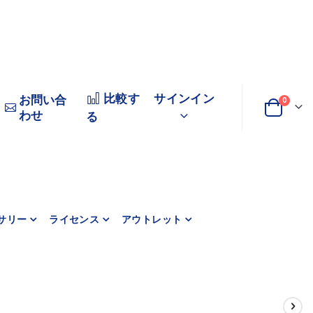
比較す
サインイン
お問い合
商品
0
わせ
変
カート
る
更
サリー
ライセンス
アウトレット