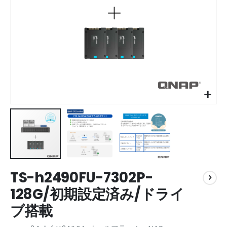
Skip
TS-h2490FU-7302P-
to
the
128G/初期設定済み/ドライ
beginning
ブ搭載
of
the