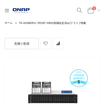
0
ナ
カート
ビ
を
TS-H2490FU-7302P-128G/初期設定済み/ドライブ搭載
呼
ぶ
見積り取得
Skip
to
the
end
of
the
images
gallery