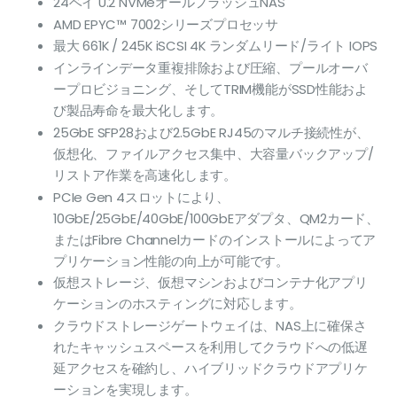
24ベイ U.2 NVMeオールフラッシュNAS
images
gallery
AMD EPYC™ 7002シリーズプロセッサ
最大 661K / 245K iSCSI 4K ランダムリード/ライト IOPS
インラインデータ重複排除および圧縮、プールオーバ
ープロビジョニング、そしてTRIM機能がSSD性能およ
び製品寿命を最大化します。
25GbE SFP28および2.5GbE RJ45のマルチ接続性が、
仮想化、ファイルアクセス集中、大容量バックアップ/
リストア作業を高速化します。
PCIe Gen 4スロットにより、
10GbE/25GbE/40GbE/100GbEアダプタ、QM2カード、
またはFibre Channelカードのインストールによってア
プリケーション性能の向上が可能です。
仮想ストレージ、仮想マシンおよびコンテナ化アプリ
ケーションのホスティングに対応します。
クラウドストレージゲートウェイは、NAS上に確保さ
れたキャッシュスペースを利用してクラウドへの低遅
延アクセスを確約し、ハイブリッドクラウドアプリケ
ーションを実現します。