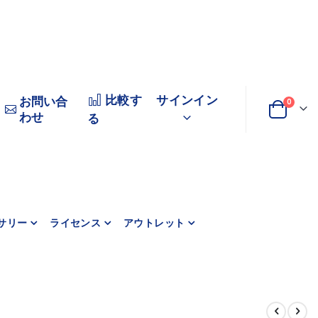
比較す
サインイン
お問い合
商品
0
わせ
変
カート
る
更
サリー
ライセンス
アウトレット