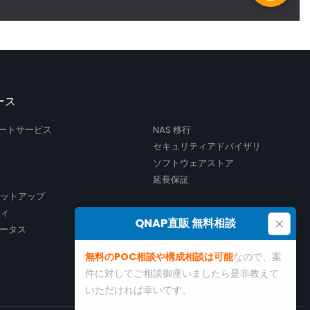
ース
サポートサービス
NAS 移行
セキュリティアドバイザリ
ソフトウェアストア
延長保証
セットアップ
ティ
×
QNAP直販 無料相談
ータス
無料のPOC相談や構成相談は可能
なので、案
件に対してご相談御座いましたら是非教えて
いただければ幸いです。