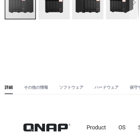
Skip
to
the
beginning
of
the
images
gallery
詳細
その他の情報
ソフトウェア
ハードウェア
保守