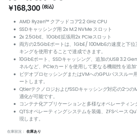
￥168,300
AMD Ryzen™ クアッドコア2.2 GHz CPU
SSDキャッシング用 2x M.2 NVMe スロット
2x 2.5GbE、10GbE拡張用2x PCIeスロット
両方の2.5GbEポートは、1GbE/ 100MbEの速度
キングを使用することで達成できます。
10GbEポート、SSDキャッシング、追加のUSB 3.2
ネルなど、PCIeカードを使用して更なる機能性を追
ビデオプロセッシングまたはVMへのGPUパススルー用
ートします。
QtierテクノロジおよびSSDキャッシング対応の2つのM.
適化が可能です。
コンテナ化アプリケーションと多様なオペレーティン
QTSオペレーティングシステムを装備、ZFSベース Q
現します。
在庫狀況：
在庫あり