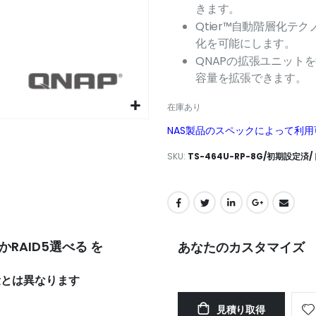
きます。
Qtier™自動階層化
化を可能にします。
QNAPの拡張ユニット
容量を拡張できます。
在庫あり
NAS製品のスペックによって利
SKU
TS-464U-RP-8G/初期設定
かRAID5選べる を
あなたのカスタマイズ
効容量とは異なります
TS-
在
464U-
庫
見積り取得