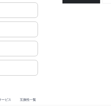
RP-
あ
8G/
り
初
期
設
定
済/
ド
ラ
イ
ブ
搭
載/RAID6
か
RAID5
選
べ
サービス
互換性一覧
る