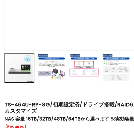
Skip
to
the
TS-464U-RP-8G/初期設定済/ドライブ搭載/RAID6
beginning
カスタマイズ
of
NAS 容量 16TB/32TB/48TB/64TBから選べます ※実
the
images