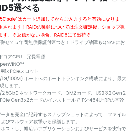
AID5選べる
02501sale"はカート追加してからご入力すると有効になりま
更されます！RAIDの種類については注文確定後、ショップ担
す。※返信がない場合、RAID6にて出荷※
ブ併せて５年間無償保証付帯つき！ドライブ故障もQNAPにお
 クアッドコアCPU、冗長電源
penVINO™
張用1x PCIeスロット
2.5G/1G/100M) ポートへのポートトランキング構成により、最大
実現します。
5GbE/2.5GbE ネットワークカード、QM2 カード、USB 3.2 Gen 2
PCIe Gen3 x2カードのインストールで TS-464U-RPの基幹
データを完全に記録するスナップショットによって、ファイル
およびマルウェア攻撃から保護します。
をホストし、幅広いアプリケーションおよびサービスを実行で