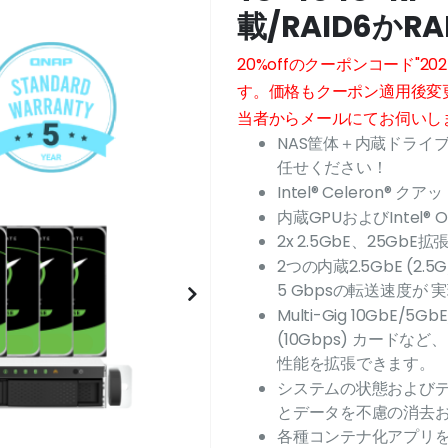
載/RAID6かR
20%offのクーポンコード"2
す。価格もクーポン適用後変
当者からメールにてお伺いしま
NAS筐体＋内蔵ドライ
任せください！
Intel® Celeron®
内蔵GPUおよびIntel® O
2x 2.5GbE、25GbE拡
2つの内蔵2.5GbE (
5 Gbpsの転送速度が 
Multi-Gig 10GbE/
(10Gbps) カードなど、
性能を拡張できます。
システムの状態および
とデータを不慮の消去
各種コンテナ化アプリ