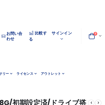
比較す
サインイン
お問い合
商品
0
わせ
変
カート
る
更
サリー
ライセンス
アウトレット
P-8G/初期設定済/ドライブ搭