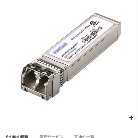
to
the
end
of
the
images
gallery
Skip
to
その他の情報
保守サービス
互換性一覧