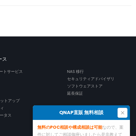
ース
サポートサービス
NAS 移行
セキュリティアドバイザリ
ソフトウェアストア
延長保証
セットアップ
ティ
×
QNAP直販 無料相談
ータス
無料のPOC相談や構成相談は可能
なので、案
件に対してご相談御座いましたら是非教えて