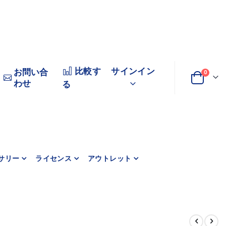
比較す
サインイン
お問い合
商品
0
わせ
変
カート
る
更
サリー
ライセンス
アウトレット