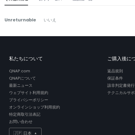
the
beginning
of
そ
Unreturnable
いいえ
the
の
images
他
gallery
の
情
報
私たちについて
ご購入後に
QNAP.com
返品規則
QNAPについて
保証条件
最新ニュース
該非判定書発行
ウェブサイト利用規約
テクニカルサポ
プライバシーポリシー
オンラインショップ利用規約
特定商取引法表記
お問い合わせ
🇯🇵 日本
▲