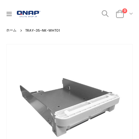
商品
0
ナ
カート
ビ
を
TRAY-35-NK-WHT01
呼
ぶ
Skip
to
the
end
of
the
images
gallery