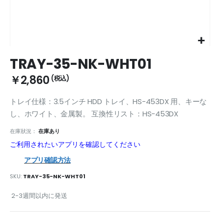
Skip
TRAY-35-NK-WHT01
to
the
￥2,860
beginning
of
トレイ仕様：3.5インチ HDD トレイ、HS-453DX 用、キーな
the
images
し、ホワイト、金属製。 互換性リスト：HS-453DX
gallery
在庫狀況：
在庫あり
ご利用されたいアプリを確認してください
アプリ確認方法
SKU
TRAY-35-NK-WHT01
2-3週間以内に発送