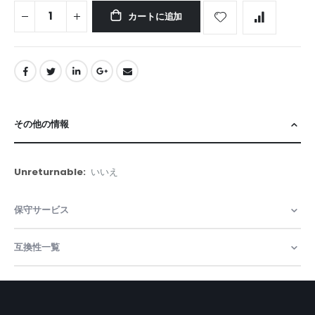
カートに追加
その他の情報
そ
いいえ
の
他
保守サービス
の
情
報
互換性一覧