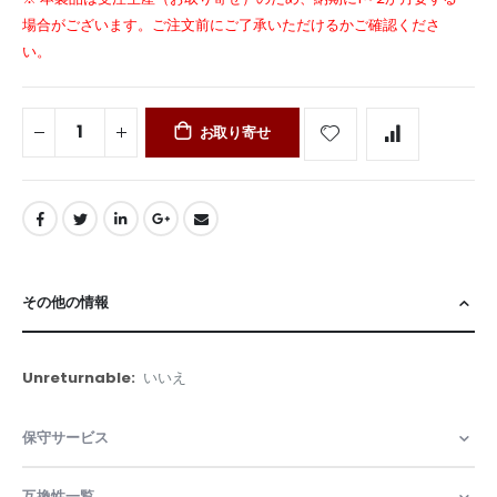
場合がございます。ご注文前にご了承いただけるかご確認くださ
い。
お取り寄せ
その他の情報
そ
いいえ
の
他
保守サービス
の
情
報
互換性一覧