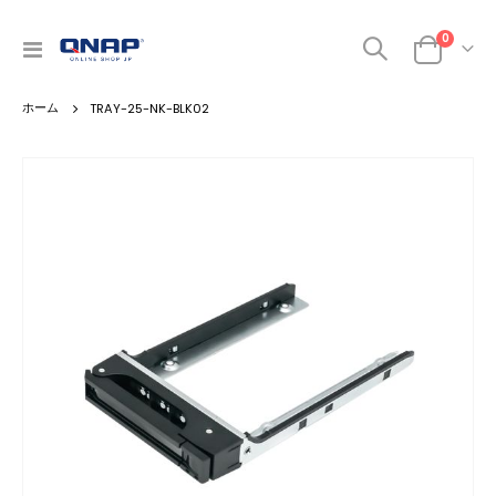
商品
0
ナ
カート
ビ
を
TRAY-25-NK-BLK02
呼
ぶ
Skip
to
the
end
of
the
images
gallery