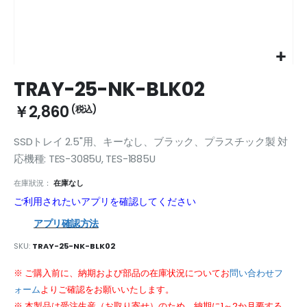
Skip
TRAY-25-NK-BLK02
to
the
￥2,860
beginning
of
SSDトレイ 2.5"用、キーなし、ブラック、プラスチック製 対
the
images
応機種: TES-3085U, TES-1885U
gallery
在庫狀況：
在庫なし
ご利用されたいアプリを確認してください
アプリ確認方法
SKU
TRAY-25-NK-BLK02
※ ご購入前に、納期および部品の在庫状況についてお
問い合わせフ
ォーム
よりご確認をお願いいたします。
※ 本製品は受注生産（お取り寄せ）のため、納期に1～2か月要する