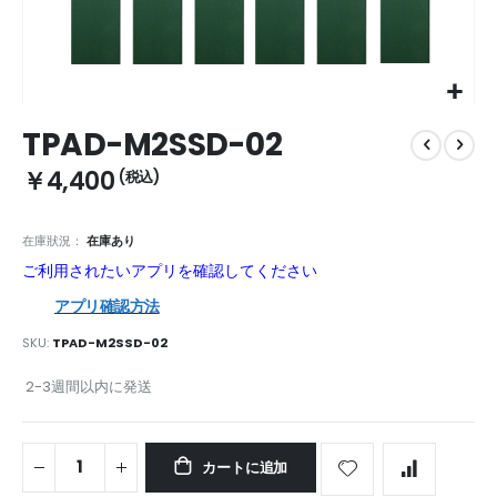
Skip
TPAD-M2SSD-02
to
the
￥4,400
beginning
of
the
在庫狀況：
在庫あり
images
ご利用されたいアプリを確認してください
gallery
アプリ確認方法
SKU
TPAD-M2SSD-02
2-3週間以内に発送
カートに追加