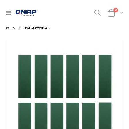
商品
0
ナ
カート
ビ
を
TPAD-M2SSD-02
呼
ぶ
Skip
to
the
end
of
the
images
gallery