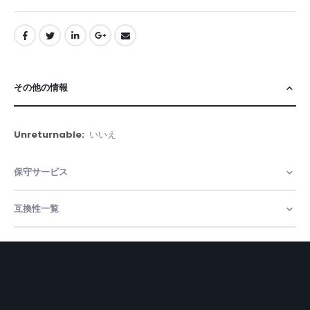
その他の情報
そ
いいえ
の
他
保守サービス
の
情
報
互換性一覧