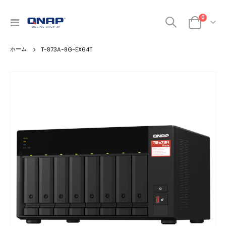
商品
0
ナ
カート
ビ
を
T-873A-8G-EX64T
呼
ぶ
Skip
to
the
end
of
the
images
gallery