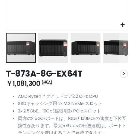
Skip
T-873A-8G-EX64T
to
the
￥1,081,300
beginning
of
AMD Ryzen™ クアッドコア2.2 GHz CPU
the
SSDキャッシング用 2x M.2 NVMe スロット
images
gallery
2x 2.5GbE、10GbE拡張用2x PCIeスロット
両方の2.5GbEポートは、1GbE/ 100MbEの速度と下位互
換性があります。最大5 Gbpsの転送速度は、ポートト
ランキングを使用することで達成できます。