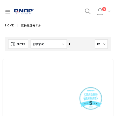
商品
0
ナ
カート
ビ
を
店長厳選モデル
呼
ぶ
降
FILTER
順