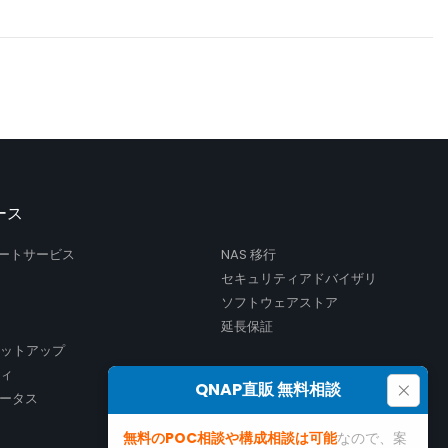
ース
サポートサービス
NAS 移行
セキュリティアドバイザリ
ソフトウェアストア
延長保証
セットアップ
ティ
×
QNAP直販 無料相談
ータス
無料のPOC相談や構成相談は可能
なので、案