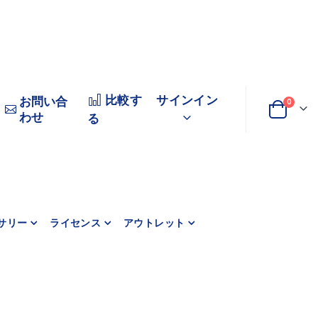
比較す
サインイン
お問い合
商品
0
わせ
変
カート
る
更
サリー
ライセンス
アウトレット