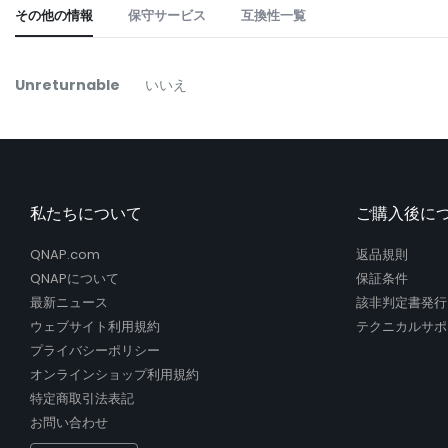
the
その他の情報
保守サービス
互換性一覧
beginning
of
the
そ
Unreturnable
いいえ
images
の
gallery
他
の
情
報
私たちについて
ご購入後に
QNAP.com
返品規則
QNAPについて
保証条件
最新ニュース
該非判定書発行
ウェブサイト利用規約
テクニカルサポ
プライバシーポリシー
オンラインショップ利用規約
特定商取引法表記
お問い合わせ