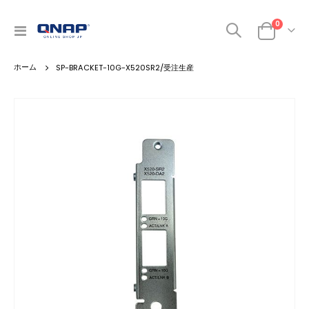
商品
0
ナ
カート
ビ
を
SP-BRACKET-10G-X520SR2/受注生産
呼
ぶ
Skip
to
the
end
of
the
images
gallery