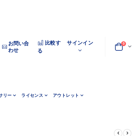
比較す
サインイン
お問い合
0
わせ
変
カート
る
更
サリー
ライセンス
アウトレット