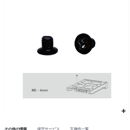
to
the
end
of
the
images
gallery
Skip
to
その他の情報
保守サービス
互換性一覧