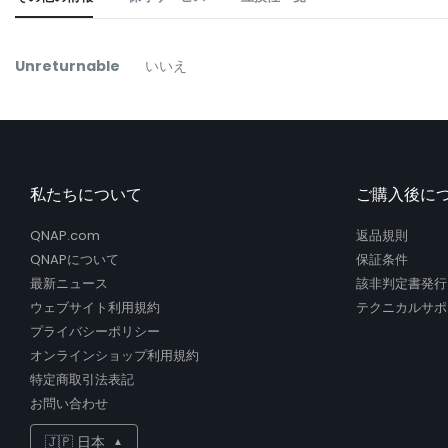
the
beginning
of
そ
Unreturnable
いいえ
the
の
images
他
gallery
の
情
報
私たちについて
ご購入後に
QNAP.com
返品規則
QNAPについて
保証条件
最新ニュース
該非判定書発行
ウェブサイト利用規約
テクニカルサポ
プライバシーポリシー
オンラインショップ利用規約
特定商取引法表記
お問い合わせ
🇯🇵 日本
▲