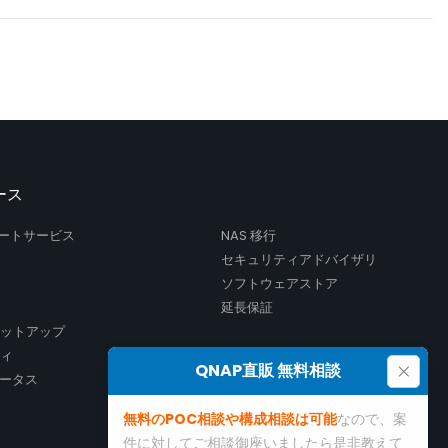
ース
サポートサービス
NAS 移行
セキュリティアドバイザリ
ソフトウェアストア
延長保証
セットアップ
ティ
×
QNAP直販 無料相談
ータス
無料のPOC相談や構成相談は可能
なので、案
件に対してご相談御座いましたら是非教えて