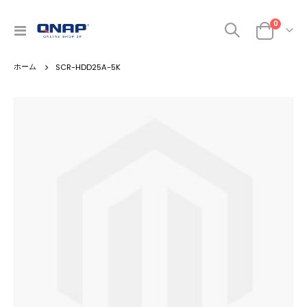
0
ナ
カート
ビ
を
SCR-HDD25A-5K
呼
ぶ
Skip
to
the
end
of
the
images
gallery