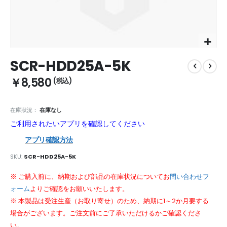
Skip
SCR-HDD25A-5K
to
the
￥8,580
beginning
of
the
在庫狀況：
在庫なし
images
ご利用されたいアプリを確認してください
gallery
アプリ確認方法
SKU
SCR-HDD25A-5K
※ ご購入前に、納期および部品の在庫状況についてお
問い合わせフ
ォーム
よりご確認をお願いいたします。
※ 本製品は受注生産（お取り寄せ）のため、納期に1～2か月要する
場合がございます。ご注文前にご了承いただけるかご確認くださ
い。