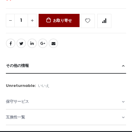
お取り寄せ
その他の情報
そ
いいえ
の
他
保守サービス
の
情
報
互換性一覧