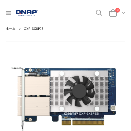
商品
0
ナ
カート
ビ
を
QXP-3X8PES
呼
ぶ
Skip
to
the
end
of
the
images
gallery