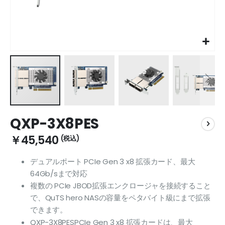
Skip
QXP-3X8PES
to
the
￥45,540
beginning
of
デュアルポート PCIe Gen 3 x8 拡張カード、最大
the
64Gb/sまで対応
images
gallery
複数の PCIe JBOD拡張エンクロージャを接続すること
で、QuTS hero NASの容量をペタバイト級にまで拡張
できます。
QXP-3X8PESPCIe Gen 3 x8 拡張カードは、最大