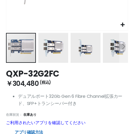
Skip
QXP-32G2FC
to
the
￥304,480
beginning
of
デュアルポート32Gb Gen 6 Fibre Channel拡張カー
the
ド、SFP+トランシーバー付き
images
gallery
在庫狀況：
在庫あり
ご利用されたいアプリを確認してください
アプリ確認方法