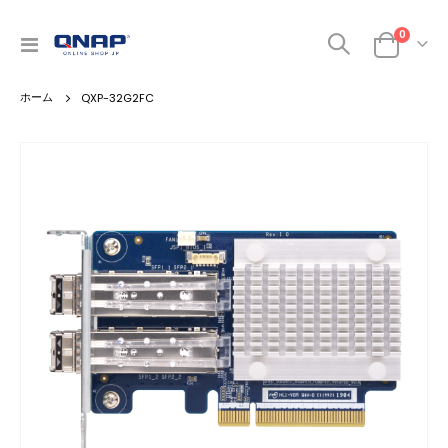
商品
0
ナ
カート
ビ
を
QXP-32G2FC
呼
ぶ
Skip
to
the
end
of
the
images
gallery