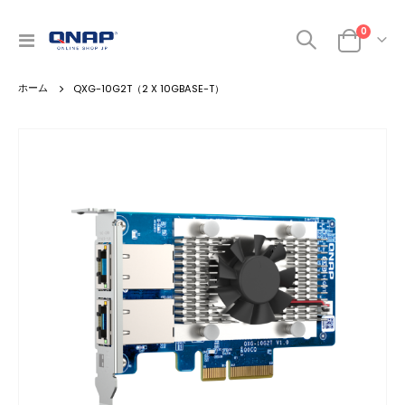
商品
0
ナ
カート
ビ
を
QXG-10G2T（2 X 10GBASE-T）
呼
ぶ
Skip
to
the
end
of
the
images
gallery