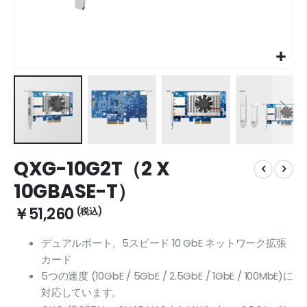
Skip
QXG-10G2T（2 X
to
the
10GBASE-T）
beginning
of
￥51,260
the
images
デュアルポート、5スピード 10 GbE ネットワーク拡張
gallery
カード
5つの速度 (10GbE / 5GbE / 2.5GbE / 1GbE / 100MbE)に
対応しています。