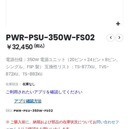
Skip
PWR-PSU-350W-FS02
to
the
￥32,450
beginning
of
電源仕様：350W 電源ユニット（20ピン＋24ピン＋8ピン、
the
images
シングル、FSP 製） 互換性リスト：TS-877XU、TVS-
gallery
872XU、TS-883XU
在庫狀況：
在庫なし
ご利用されたいアプリを確認してください
アプリ確認方法
SKU
PWR-PSU-350W-FS02
※ ご購入前に、納期および部品の在庫状況についてお
問い合わせフ
ォーム
よりご確認をお願いいたします。