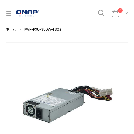
商品
0
ナ
カート
ビ
を
PWR-PSU-350W-FS02
呼
ぶ
Skip
to
the
end
of
the
images
gallery