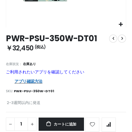
Skip
PWR-PSU-350W-DT01
to
the
￥32,450
beginning
of
the
在庫狀況：
在庫あり
images
ご利用されたいアプリを確認してください
gallery
アプリ確認方法
SKU
PWR-PSU-350W-DT01
2-3週間以内に発送
カートに追加