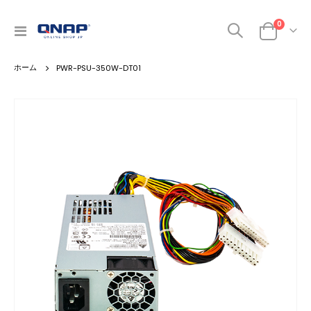
商品
0
ナ
カート
ビ
を
PWR-PSU-350W-DT01
呼
ぶ
Skip
to
the
end
of
the
images
gallery