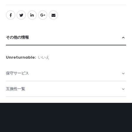
その他の情報
そ
いいえ
の
他
保守サービス
の
情
報
互換性一覧