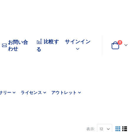
比較す
サインイン
お問い合
商品
0
わせ
変
カート
る
更
サリー
ライセンス
アウトレット
表示
表