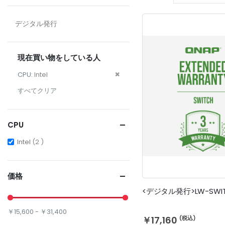
デジタル発行
現在買い物をしている人
こ
CPU
Intel
の
すべてクリア
商
品
を
CPU
削
items
Intel
2
除
す
る
価格
￥15,600 - ￥31,400
￥17,160