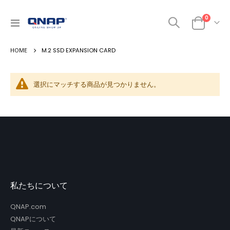
商品
0
ナ
カート
ビ
を
M.2 SSD EXPANSION CARD
呼
ぶ
選択にマッチする商品が見つかりません。
私たちについて
QNAP.com
QNAPについて