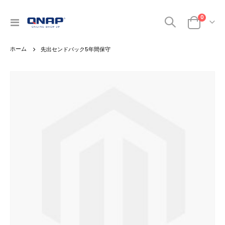
商品
0
ナ
カート
ビ
を
先出センドバック5年間保守
呼
ぶ
Skip
to
the
end
of
the
images
gallery