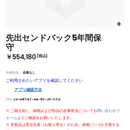
Skip
先出センドバック5年間保
to
the
守
beginning
of
￥554,180
the
images
gallery
在庫狀況：
在庫なし
ご利用されたいアプリを確認してください
アプリ確認方法
SKU
LV-H874T-AR-5Y-JP-CTO
※ ご購入前に、納期および部品の在庫状況についてお
問い合わせフ
ォーム
よりご確認をお願いいたします。
※ 本製品は受注生産（お取り寄せ）のため、納期に1～2か月要する