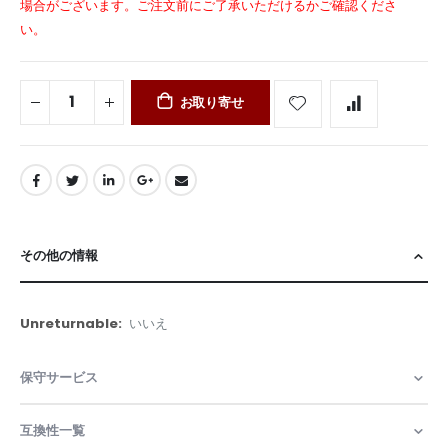
場合がございます。ご注文前にご了承いただけるかご確認くださ
い。
お取り寄せ
その他の情報
そ
いいえ
の
他
保守サービス
の
情
報
互換性一覧