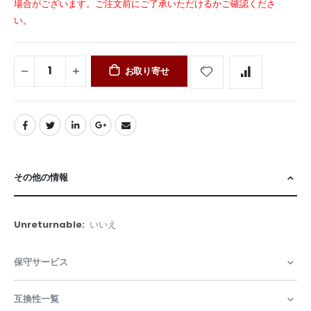
場合がございます。ご注文前にご了承いただけるかご確認くださ
い。
お取り寄せ
その他の情報
そ
いいえ
の
他
保守サービス
の
情
報
互換性一覧