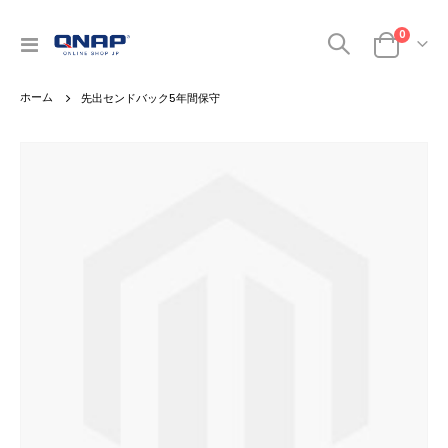
商品
0
ナ
カート
ビ
を
先出センドバック5年間保守
呼
ぶ
Skip
to
the
end
of
the
images
gallery