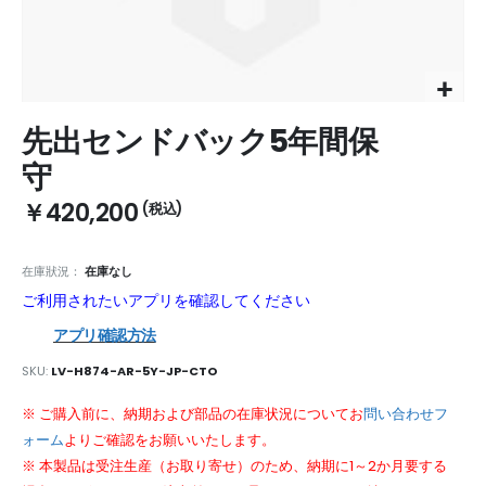
Skip
先出センドバック5年間保
to
the
守
beginning
of
￥420,200
the
images
gallery
在庫狀況：
在庫なし
ご利用されたいアプリを確認してください
アプリ確認方法
SKU
LV-H874-AR-5Y-JP-CTO
※ ご購入前に、納期および部品の在庫状況についてお
問い合わせフ
ォーム
よりご確認をお願いいたします。
※ 本製品は受注生産（お取り寄せ）のため、納期に1～2か月要する