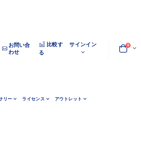
比較す
サインイン
お問い合
0
わせ
変
カート
る
更
サリー
ライセンス
アウトレット