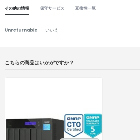
the
その他の情報
保守サービス
互換性一覧
beginning
of
the
そ
Unreturnable
いいえ
images
の
gallery
他
の
情
こちらの商品はいかがですか？
報