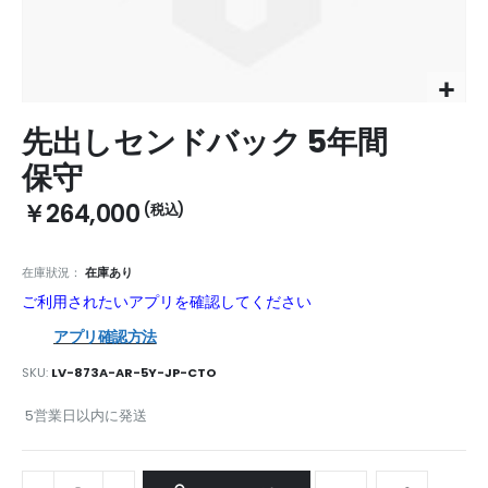
Skip
先出しセンドバック 5年間
to
the
保守
beginning
of
￥264,000
the
images
gallery
在庫狀況：
在庫あり
ご利用されたいアプリを確認してください
アプリ確認方法
SKU
LV-873A-AR-5Y-JP-CTO
5営業日以内に発送