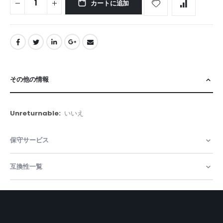
カートに追加
その他の情報
そ
いいえ
の
他
保守サービス
の
情
報
互換性一覧