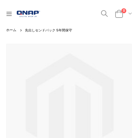
0
ナ
カート
ビ
を
先出しセンドバック 5年間保守
呼
ぶ
Skip
to
the
end
of
the
images
gallery