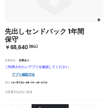
Skip
先出しセンドバック 1年間
to
the
保守
beginning
of
￥68,640
the
images
gallery
在庫狀況：
在庫あり
ご利用されたいアプリを確認してください
アプリ確認方法
SKU
LV-873A-AR-1Y-JP-CTO
5営業日以内に発送