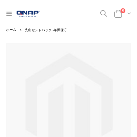
商品
0
ナ
カート
ビ
を
先出センドバック5年間保守
呼
ぶ
Skip
to
the
end
of
the
images
gallery