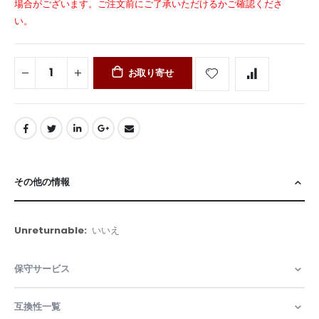
場合がございます。ご注文前にご了承いただけるかご確認くださ
い。
お取り寄せ
その他の情報
そ
いいえ
の
他
保守サービス
の
情
報
互換性一覧