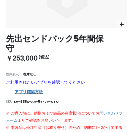
Skip
先出センドバック5年間保
to
the
守
beginning
of
￥253,000
the
images
gallery
在庫狀況：
在庫なし
ご利用されたいアプリを確認してください
アプリ確認方法
SKU
LV-855X-AR-5Y-JP-CTO
※ ご購入前に、納期および部品の在庫状況についてお
問い合わせフ
ォーム
よりご確認をお願いいたします。
※ 本製品は受注生産（お取り寄せ）のため、納期に1～2か月要する