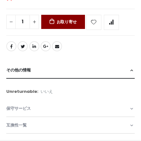
お取り寄せ
その他の情報
そ
いいえ
の
他
保守サービス
の
情
報
互換性一覧