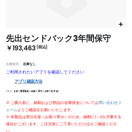
Skip
先出センドバック3年間保守
to
the
￥193,463
beginning
of
the
在庫狀況：
在庫なし
images
ご利用されたいアプリを確認してください
gallery
アプリ確認方法
SKU
LV-855X-AR-3Y-JP-CTO
※ ご購入前に、納期および部品の在庫状況についてお
問い合わせフ
ォーム
よりご確認をお願いいたします。
※ 本製品は受注生産（お取り寄せ）のため、納期に1～2か月要する
場合がございます。ご注文前にご了承いただけるかご確認くださ
い。