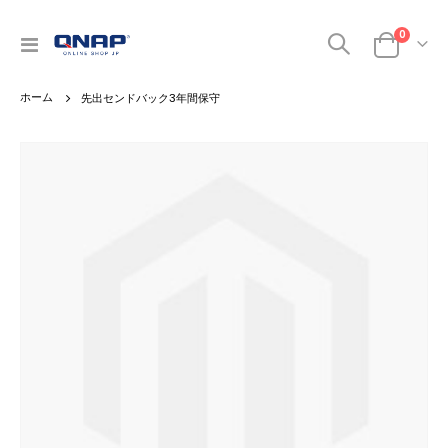
商品
0
ナ
カート
ビ
を
先出センドバック3年間保守
呼
ぶ
Skip
to
the
end
of
the
images
gallery