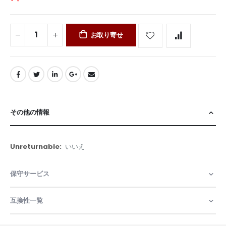
お取り寄せ
その他の情報
そ
いいえ
の
他
保守サービス
の
情
報
互換性一覧