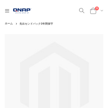
0
ナ
カート
ビ
を
先出センドバック3年間保守
呼
ぶ
Skip
to
the
end
of
the
images
gallery