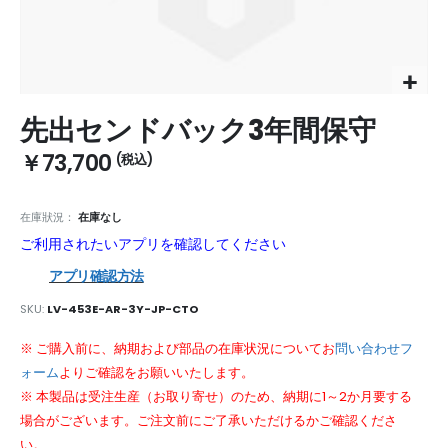
Skip
先出センドバック3年間保守
to
the
￥73,700
beginning
of
the
在庫狀況：
在庫なし
images
ご利用されたいアプリを確認してください
gallery
アプリ確認方法
SKU
LV-453E-AR-3Y-JP-CTO
※ ご購入前に、納期および部品の在庫状況についてお
問い合わせフ
ォーム
よりご確認をお願いいたします。
※ 本製品は受注生産（お取り寄せ）のため、納期に1～2か月要する
場合がございます。ご注文前にご了承いただけるかご確認くださ
い。