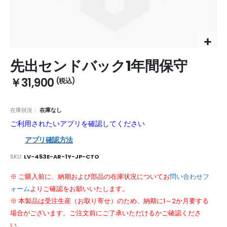
Skip
先出センドバック1年間保守
to
the
￥31,900
beginning
of
the
在庫狀況：
在庫なし
images
ご利用されたいアプリを確認してください
gallery
アプリ確認方法
SKU
LV-453E-AR-1Y-JP-CTO
※ ご購入前に、納期および部品の在庫状況についてお
問い合わせフ
ォーム
よりご確認をお願いいたします。
※ 本製品は受注生産（お取り寄せ）のため、納期に1～2か月要する
場合がございます。ご注文前にご了承いただけるかご確認くださ
い。