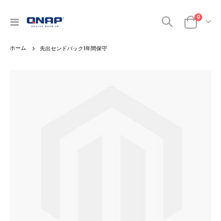
0
ナ
カート
ビ
を
先出センドバック1年間保守
呼
ぶ
Skip
to
the
end
of
the
images
gallery