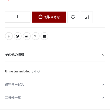
お取り寄せ
その他の情報
そ
いいえ
の
他
保守サービス
の
情
報
互換性一覧