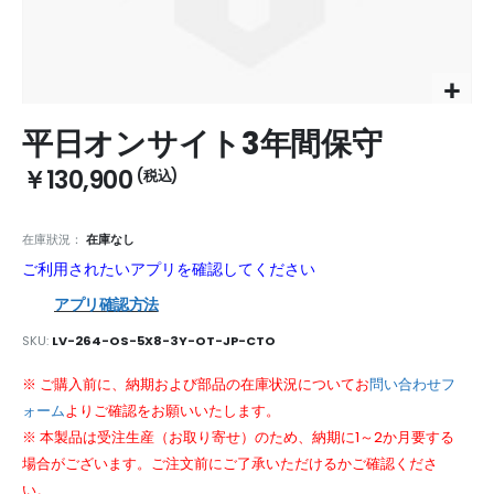
Skip
平日オンサイト3年間保守
to
the
￥130,900
beginning
of
the
在庫狀況：
在庫なし
images
ご利用されたいアプリを確認してください
gallery
アプリ確認方法
SKU
LV-264-OS-5X8-3Y-OT-JP-CTO
※ ご購入前に、納期および部品の在庫状況についてお
問い合わせフ
ォーム
よりご確認をお願いいたします。
※ 本製品は受注生産（お取り寄せ）のため、納期に1～2か月要する
場合がございます。ご注文前にご了承いただけるかご確認くださ
い。