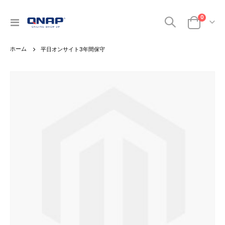
商品
0
ナ
カート
ビ
を
平日オンサイト3年間保守
呼
ぶ
Skip
to
the
end
of
the
images
gallery