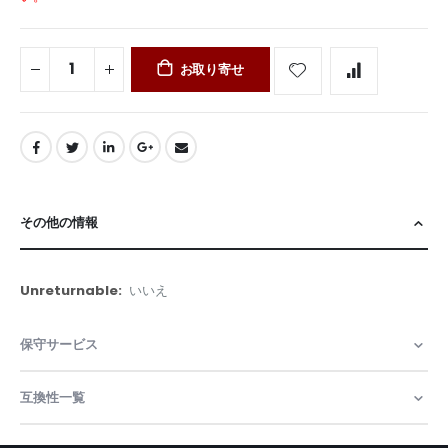
お取り寄せ
その他の情報
そ
いいえ
の
他
保守サービス
の
情
報
互換性一覧